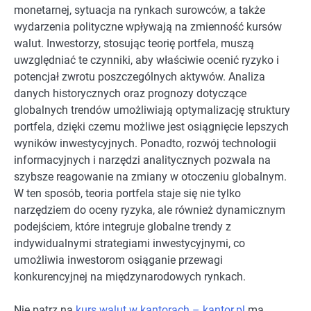
monetarnej, sytuacja na rynkach surowców, a także
wydarzenia polityczne wpływają na zmienność kursów
walut. Inwestorzy, stosując teorię portfela, muszą
uwzględniać te czynniki, aby właściwie ocenić ryzyko i
potencjał zwrotu poszczególnych aktywów. Analiza
danych historycznych oraz prognozy dotyczące
globalnych trendów umożliwiają optymalizację struktury
portfela, dzięki czemu możliwe jest osiągnięcie lepszych
wyników inwestycyjnych. Ponadto, rozwój technologii
informacyjnych i narzędzi analitycznych pozwala na
szybsze reagowanie na zmiany w otoczeniu globalnym.
W ten sposób, teoria portfela staje się nie tylko
narzędziem do oceny ryzyka, ale również dynamicznym
podejściem, które integruje globalne trendy z
indywidualnymi strategiami inwestycyjnymi, co
umożliwia inwestorom osiąganie przewagi
konkurencyjnej na międzynarodowych rynkach.
Nie patrz na
kurs walut w kantorach – kantor.pl
ma