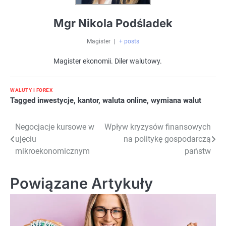
Mgr Nikola Podśladek
Magister
|
+ posts
Magister ekonomii. Diler walutowy.
WALUTY I FOREX
Tagged
inwestycje
,
kantor
,
waluta online
,
wymiana walut
Nawigacja
Negocjacje kursowe w
Wpływ kryzysów finansowych
ujęciu
na politykę gospodarczą
wpisu
mikroekonomicznym
państw
Powiązane Artykuły