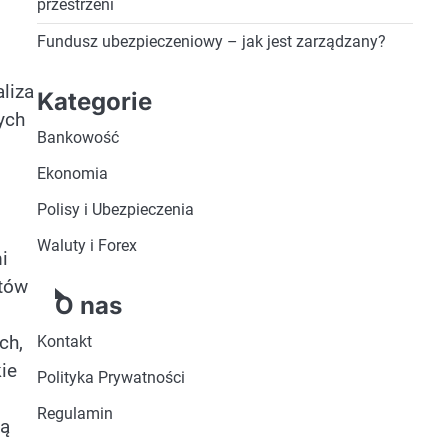
przestrzeni
Fundusz ubezpieczeniowy – jak jest zarządzany?
liza
Kategorie
ych
Bankowość
Ekonomia
Polisy i Ubezpieczenia
Waluty i Forex
i
otów
O nas
ch,
Kontakt
ie
Polityka Prywatności
Regulamin
gą