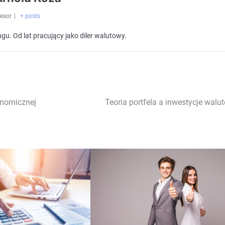
esor
|
+ posts
gu. Od lat pracujący jako diler walutowy.
onomicznej
Teoria portfela a inwestycje walu