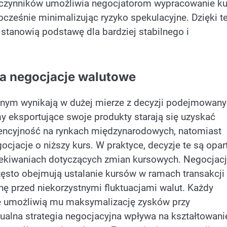
h czynników umożliwia negocjatorom wypracowanie ku
nocześnie minimalizując ryzyko spekulacyjne. Dzięki t
tanowią podstawę dla bardziej stabilnego i
a negocjacje walutowe
nym wynikają w dużej mierze z decyzji podejmowan
my eksportujące swoje produkty starają się uzyskać
urencyjność na rynkach międzynarodowych, natomiast
cjacje o niższy kurs. W praktyce, decyzje te są opar
czekiwaniach dotyczących zmian kursowych. Negocjac
sto obejmują ustalanie kursów w ramach transakcji
nę przed niekorzystnymi fluktuacjami walut. Każdy
re umożliwią mu maksymalizację zysków przy
alna strategia negocjacyjna wpływa na kształtowani