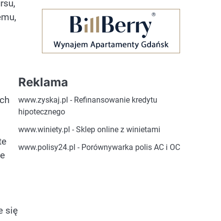
rsu,
emu,
Reklama
ych
www.zyskaj.pl
- Refinansowanie kredytu
hipotecznego
www.winiety.pl
- Sklep online z winietami
te
www.polisy24.pl
- Porównywarka polis AC i OC
je
e się