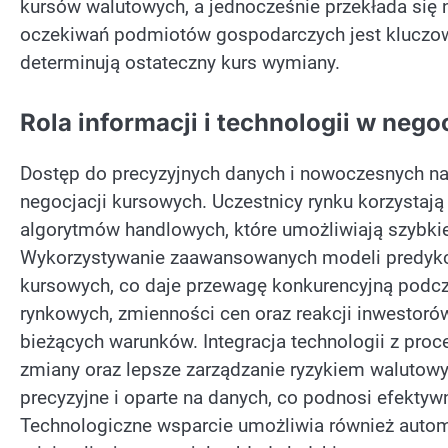
kursów walutowych, a jednocześnie przekłada się 
oczekiwań podmiotów gospodarczych jest kluczowe
determinują ostateczny kurs wymiany.
Rola informacji i technologii w neg
Dostęp do precyzyjnych danych i nowoczesnych nar
negocjacji kursowych. Uczestnicy rynku korzystają 
algorytmów handlowych, które umożliwiają szybkie 
Wykorzystywanie zaawansowanych modeli predykc
kursowych, co daje przewagę konkurencyjną podcza
rynkowych, zmienności cen oraz reakcji inwestoró
bieżących warunków. Integracja technologii z pro
zmiany oraz lepsze zarządzanie ryzykiem walutowym
precyzyjne i oparte na danych, co podnosi efektyw
Technologiczne wsparcie umożliwia również automa