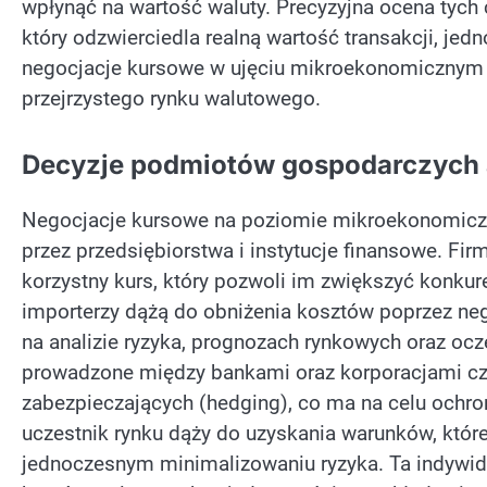
wpłynąć na wartość waluty. Precyzyjna ocena tyc
który odzwierciedla realną wartość transakcji, jed
negocjacje kursowe w ujęciu mikroekonomicznym s
przejrzystego rynku walutowego.
Decyzje podmiotów gospodarczych 
Negocjacje kursowe na poziomie mikroekonomicz
przez przedsiębiorstwa i instytucje finansowe. Fir
korzystny kurs, który pozwoli im zwiększyć konk
importerzy dążą do obniżenia kosztów poprzez nego
na analizie ryzyka, prognozach rynkowych oraz o
prowadzone między bankami oraz korporacjami czę
zabezpieczających (hedging), co ma na celu ochro
uczestnik rynku dąży do uzyskania warunków, któ
jednoczesnym minimalizowaniu ryzyka. Ta indywidu