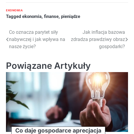
EKONOMIA
Tagged
ekonomia
,
finanse
,
pieniądze
Nawigacja
Co oznacza parytet siły
Jak inflacja bazowa
nabywczej i jak wpływa na
zdradza prawdziwy obraz
wpisu
nasze życie?
gospodarki?
Powiązane Artykuły
Co daje gospodarce aprecjacja